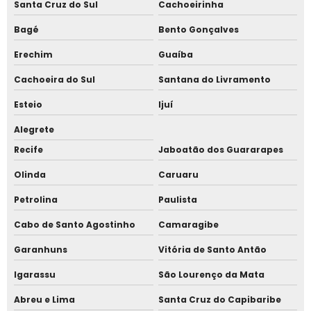
Santa Cruz do Sul
Cachoeirinha
Software para catraca de condomínio
Bagé
Bento Gonçalves
Software para catraca de escola
Erechim
Guaíba
Software para catraca de estacionamento
Cachoeira do Sul
Santana do Livramento
Esteio
Ijuí
Software para catraca de piscina
Alegrete
Software para catraca de recepção
Recife
Jaboatão dos Guararapes
Software para controle de acesso
Olinda
Caruaru
Petrolina
Paulista
Software para controle de estacionamento
Cabo de Santo Agostinho
Camaragibe
Software para gerenciamento de acesso
Garanhuns
Vitória de Santo Antão
Totem para condomínio
Igarassu
São Lourenço da Mata
Totem para controle de acesso
Abreu e Lima
Santa Cruz do Capibaribe