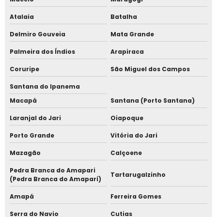
Marcação de ponto pela facial
Atalaia
Batalha
Delmiro Gouveia
Mata Grande
Melhor relógio de ponto facial
Palmeira dos Índios
Arapiraca
Melhor sistema de ponto
Coruripe
São Miguel dos Campos
Relógio de ponto virtual
Santana do Ipanema
Macapá
Santana (Porto Santana)
Representante de relógio de ponto em são paulo
Laranjal do Jari
Oiapoque
Sistema de ponto secullum
Porto Grande
Vitória do Jari
Sistema de ponto virtual
Mazagão
Calçoene
Catraca de acesso para academia
Pedra Branca do Amapari
Tartarugalzinho
(Pedra Branca do Amaparí)
Fornecedor de Catraca de acesso academia
Amapá
Ferreira Gomes
Serra do Navio
Cutias