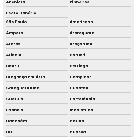
Anchieta
Pinheiros
Relógio de ponto com software
Pedro Canário
Relógio de ponto online
São Paulo
Americana
Relógio de ponto para empresa pequena
Amparo
Araraquara
Relógio de ponto por reconhecimento facial
Araras
Araçatuba
Atibaia
Barueri
Relógio ponto biométrico com software
Bauru
Bertioga
Sistema controle de acesso portaria
Bragança Paulista
Campinas
Sistema de cancela para estacionamento
Caraguatatuba
Cubatão
Sistema de catraca eletrônica
Guarujá
Hortolândia
Ilhabela
Indaiatuba
Sistema de catraca eletrônica para academia
Itanhaém
Itatiba
Sistema de catraca para escola
Itu
Itupeva