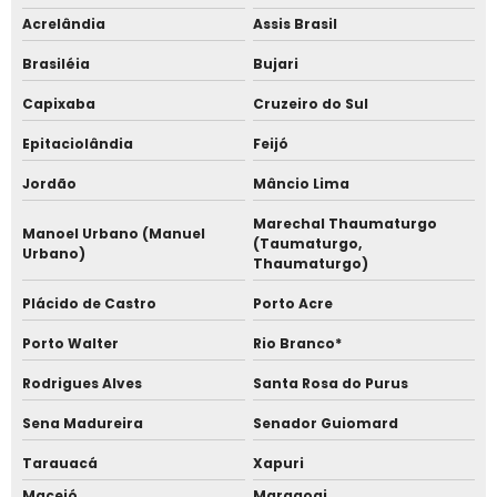
Acrelândia
Assis Brasil
Empresa fabricante de catraca facial
Brasiléia
Bujari
Empresa fabricante de catraca facial em sp
Capixaba
Cruzeiro do Sul
Empresas de relógios de ponto em são paulo
Epitaciolândia
Feijó
Fabricante de catraca facial
Jordão
Mâncio Lima
Marechal Thaumaturgo
Fabricante de catraca facial em sp
Manoel Urbano (Manuel
(Taumaturgo,
Urbano)
Thaumaturgo)
Fabricante de catracas de acesso
Plácido de Castro
Porto Acre
Fabricante de relógio de ponto
Porto Walter
Rio Branco*
Fabricante de relógio de ponto em sp
Rodrigues Alves
Santa Rosa do Purus
Sena Madureira
Senador Guiomard
Loja de relógio de ponto
Tarauacá
Xapuri
Loja de relógio de ponto facial
Maceió
Maragogi