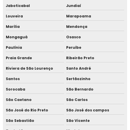
Sistema de controle de acesso catracas
Jaboticabal
Jundiaí
Sistema de controle de acesso corporativo
Louveira
Marapoama
Marília
Mendonça
Sistema de controle de acesso para condomínio
Mongaguá
Osasco
Sistema de controle de ponto
Paulínia
Peruíbe
Sistema de controle de ponto biométrico
Praia Grande
Ribeirão Preto
Sistema de marcação de ponto
Riviera de São Lourenço
Santo André
Santos
Sertãozinho
Sistema de marcação de ponto eletrônico
Sorocaba
São Bernardo
Sistema de marcação de ponto online
São Caetano
São Carlos
Sistema de ponto biométrico
São José do Rio Preto
São José dos campos
Sistema de ponto eletrônico biométrico
São Sebastião
São Vicente