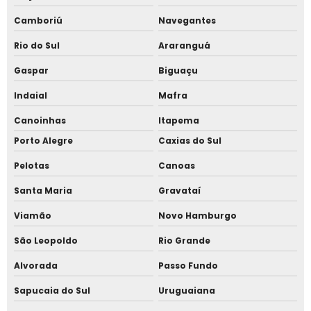
Sistema para ponto eletrônico
Camboriú
Navegantes
Software controle de acesso catraca
Rio do Sul
Araranguá
Gaspar
Biguaçu
Software controle de acesso portaria
Indaial
Mafra
Software de controle de acesso para condomínios
Canoinhas
Itapema
Software de ponto
Porto Alegre
Caxias do Sul
Pelotas
Canoas
Software de ponto biométrico
Santa Maria
Gravataí
Software de ponto eletrônico
Viamão
Novo Hamburgo
Software de ponto online
São Leopoldo
Rio Grande
Software de ponto web
Alvorada
Passo Fundo
Sapucaia do Sul
Uruguaiana
Software para catraca de academia