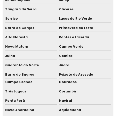
Tangará da Serra
Cáceres
Sorriso
Lucas do Rio Verde
Barra do Garças
Primavera do Leste
Alta Floresta
Pontes e Lacerda
Nova Mutum
Campo Verde
Juína
Colniza
Guarantã do Norte
Juara
Barra do Bugres
Peixoto de Azevedo
Campo Grande
Dourados
Três Lagoas
Corumbá
Ponta Porã
Naviraí
Nova Andradina
Aquidauana