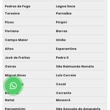
Pedras de Fogo
Lagoa Seca
Teresina
Parnaíba
Picos
Piripiri
Floriano
Barras
Campo Maior
União
Altos
Esperantina
José de Freitas
Pedro II
Oeiras
São Raimundo Nonato
Miguel Alves
Luís Correia
Piracuruca
Cocal
Batalha
Corrente
Natal
Mossoró
Parnamirim
São Gonçalo do Amarante