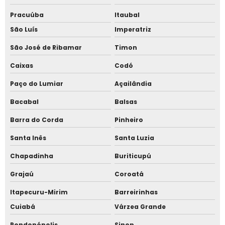
Pracuúba
Itaubal
São Luís
Imperatriz
São José de Ribamar
Timon
Caixas
Codó
Paço do Lumiar
Açailândia
Bacabal
Balsas
Barra do Corda
Pinheiro
Santa Inês
Santa Luzia
Chapadinha
Buriticupú
Grajaú
Coroatá
Itapecuru-Mirim
Barreirinhas
Cuiabá
Várzea Grande
Rondonópolis
Sinop