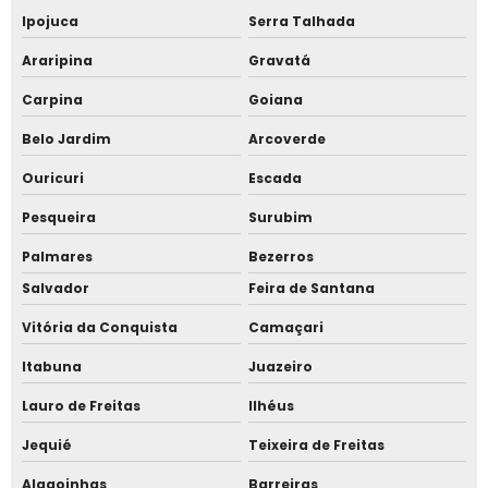
Ipojuca
Serra Talhada
Totem para estacionamento
Araripina
Gravatá
Catraca flap
Carpina
Goiana
Catraca pivotante
Belo Jardim
Arcoverde
Mini torniquete para piscina
Ouricuri
Escada
Pesqueira
Surubim
Totem controle de acesso para portarias e condomínios
Palmares
Bezerros
Totem para cancela
Salvador
Feira de Santana
Fornecedor de bloqueio swing gate
Vitória da Conquista
Camaçari
Fornecedor de bloqueio flap
Itabuna
Juazeiro
Lauro de Freitas
Ilhéus
Fornecedor de bloqueio deslizante
Jequié
Teixeira de Freitas
Fornecedor de torniquete para condomínio
Alagoinhas
Barreiras