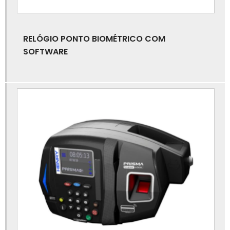
Catraca eletrônica de academia
Catraca eletrônica para empresa
RELÓGIO PONTO BIOMÉTRICO COM
SOFTWARE
Catraca eletrônica para escola
Catraca para academia com software
Catraca para cadeirante
Catraca para controle de acesso
Catraca para padaria
Catraca para padaria com comanda
Catraca para portaria
Catraca pcd