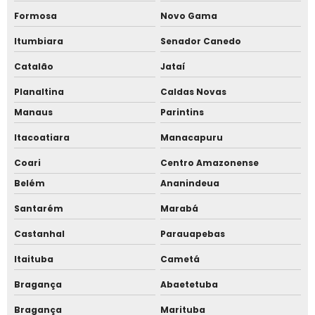
Formosa
Novo Gama
Controle de acesso
Itumbiara
Senador Canedo
Controle de acesso facial
Catalão
Jataí
Controle de acesso facial para academia
Planaltina
Caldas Novas
Manaus
Parintins
Controle de acesso facial para condomínio
Itacoatiara
Manacapuru
Controle de acesso por reconhecimento facial
Coari
Centro Amazonense
Empresa especializada em relógio de ponto facial
Belém
Ananindeua
Empresa fabricante de catraca
Santarém
Marabá
Castanhal
Parauapebas
Empresa fabricante de catraca de acesso
Itaituba
Cametá
Empresa fabricante de catraca de acesso em sp
Bragança
Abaetetuba
Empresa fabricante de catraca em sp
Bragança
Marituba