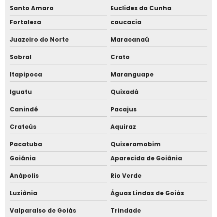
Santo Amaro
Euclides da Cunha
Catraca com reconhecimento facial para escola
Fortaleza
caucacia
Catraca de acesso
Juazeiro do Norte
Maracanaú
Catraca de acesso condomínio
Sobral
Crato
Itapipoca
Maranguape
Catraca de acesso facial
Iguatu
Quixadá
Catraca facial para academia
Canindé
Pacajus
Catraca facial para condomínio
Crateús
Aquiraz
Catraca facial para escola
Pacatuba
Quixeramobim
Goiânia
Aparecida de Goiânia
Catraca giratória
Anápolis
Rio Verde
Catraca torniquete
Luziânia
Águas Lindas de Goiás
Catraca torniquete para piscina
Valparaíso de Goiás
Trindade