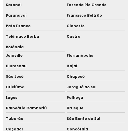
Sistema de ponto por reconhecimento facial
Sarandi
Fazenda Rio Grande
Paranavaí
Francisco Beltrão
Sistema de ponto web
Pato Branco
Cianorte
Sistema para catraca de academia
Telêmaco Borba
Castro
Sistema para catraca de condomínio
Rolândia
Joinville
Florianópolis
Sistema para catraca de padaria
Blumenau
Itajaí
Sistema para catraca de piscina
São José
Chapecó
Sistema para catraca de recepção
Criciúma
Jaraguá do sul
Sistema para controle de acesso
Lages
Palhoça
Balneário Camboriú
Brusque
Sistema para ponto
Tubarão
São Bento do Sul
Sistema para ponto de funcionários
Caçador
Concórdia