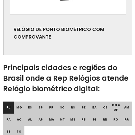
Controle de acesso de alunos
Controle de acesso de pessoas
RELÓGIO DE PONTO BIOMÉTRICO COM
Controle de acesso de veículos
COMPROVANTE
Controle de acesso de visitantes
Controle de acesso eletrônico
Principais cidades e regiões do
Controle de acesso externo
Brasil onde a Rep Relógios atende
Relógio biométrico digital:
Controle de acesso informatizado
Controle de acesso para condomínio
GO e
RJ
MG
ES
SP
PR
SC
RS
PE
BA
CE
AM
DF
Controle de acesso para empresas
PA
AC
AL
AP
MA
MT
MS
PB
PI
RN
RO
RR
Controle de acesso para escolas
SE
TO