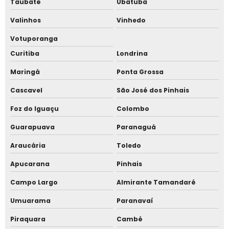
Taubaté
Ubatuba
Sistema de ponto eletrônico digital
Valinhos
Vinhedo
Sistema de ponto eletrônico online
Votuporanga
Sistema de ponto eletrônico para empresas
Curitiba
Londrina
Maringá
Ponta Grossa
Sistema de ponto eletrônico pelo celular
Cascavel
São José dos Pinhais
Sistema de ponto em nuvem
Foz do Iguaçu
Colombo
Sistema de ponto online
Guarapuava
Paranaguá
Sistema de ponto para empresas
Araucária
Toledo
Apucarana
Pinhais
Sistema de ponto para escola
Campo Largo
Almirante Tamandaré
Sistema de ponto para home office
Umuarama
Paranavaí
Sistema de ponto por aplicativo
Piraquara
Cambé