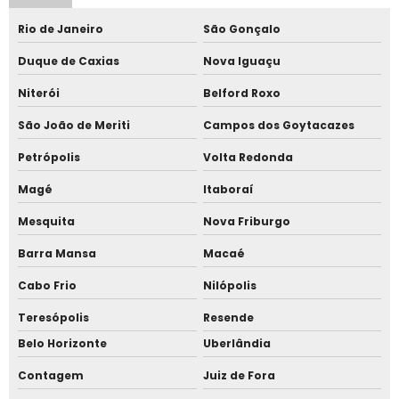
Controle de acesso para estacionamento
Rio de Janeiro
São Gonçalo
Duque de Caxias
Nova Iguaçu
Controle de acesso para obras
Niterói
Belford Roxo
Controle de acesso para piscina
São João de Meriti
Campos dos Goytacazes
Controle de acesso para porta de vidro
Petrópolis
Volta Redonda
Controle de acesso para restaurante
Magé
Itaboraí
Mesquita
Nova Friburgo
Controle de acesso por biometria
Barra Mansa
Macaé
Controle de acesso por biometria facial
Cabo Frio
Nilópolis
Controle de acesso reconhecimento de face
Teresópolis
Resende
Belo Horizonte
Uberlândia
Controle de acesso sistema
Contagem
Juiz de Fora
Controle de ponto online