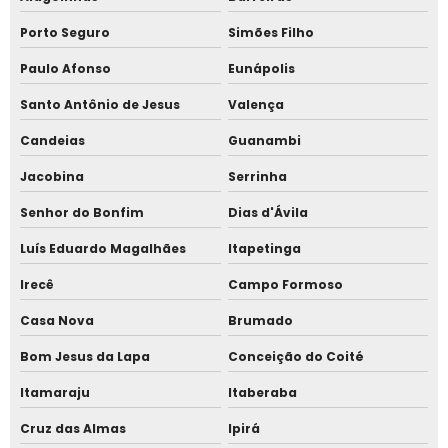
Relogio ponto
Porto Seguro
Simões Filho
Comprar relógio de ponto por reconhecimento facial
Paulo Afonso
Eunápolis
Santo Antônio de Jesus
Valença
Marcação de ponto pelo celular
Candeias
Guanambi
Marcação de ponto virtual
Jacobina
Serrinha
Melhor relógio de ponto
Senhor do Bonfim
Dias d'Ávila
Cancela automática para estacionamento
Luís Eduardo Magalhães
Itapetinga
Irecê
Campo Formoso
Cancela para estacionamento
Casa Nova
Brumado
Catraca balcão facial
Bom Jesus da Lapa
Conceição do Coité
Catraca com reconhecimento facial para academia
Itamaraju
Itaberaba
Catraca com reconhecimento facial para condomínio
Cruz das Almas
Ipirá