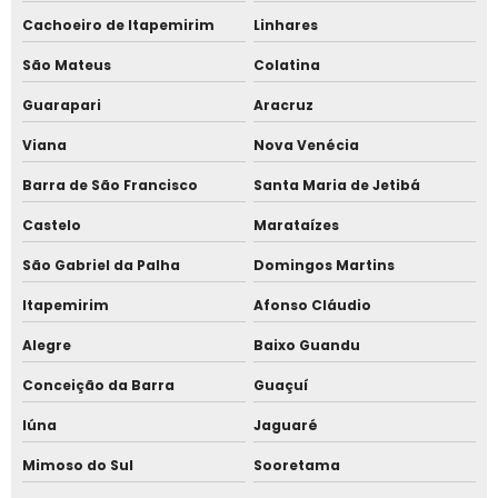
Fechadura eletromagnética porta de correr
Cachoeiro de Itapemirim
Linhares
Fechadura eletromagnética portao
São Mateus
Colatina
Guarapari
Aracruz
Fecho eletromagnético
Viana
Nova Venécia
Ponto de nuvem
Barra de São Francisco
Santa Maria de Jetibá
Ponto online para empresas
Castelo
Marataízes
Relógio biométrico digital
São Gabriel da Palha
Domingos Martins
Itapemirim
Afonso Cláudio
Relógio de ponto biométrico com comprovante
Alegre
Baixo Guandu
Relógio de ponto biométrico para pequenas empresas
Conceição da Barra
Guaçuí
Relógio de ponto com biometria facial
Iúna
Jaguaré
Relógio de ponto com comprovante
Mimoso do Sul
Sooretama