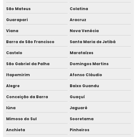
São Mateus
Colatina
Fecho eletromagnético
Guarapari
Aracruz
Ponto de nuvem
Viana
Nova Venécia
Ponto online para empresas
Barra de São Francisco
Santa Maria de Jetibá
Castelo
Marataízes
Relógio biométrico digital
São Gabriel da Palha
Domingos Martins
Relógio de ponto biométrico com comprovante
Itapemirim
Afonso Cláudio
Relógio de ponto biométrico para pequenas empresas
Alegre
Baixo Guandu
Relógio de ponto com biometria facial
Conceição da Barra
Guaçuí
Iúna
Jaguaré
Relógio de ponto com comprovante
Mimoso do Sul
Sooretama
Relógio de ponto com software
Anchieta
Pinheiros
Relógio de ponto online