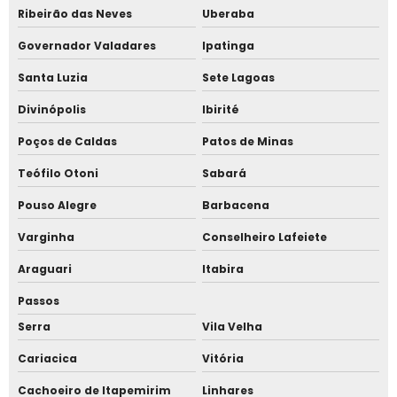
Ribeirão das Neves
Uberaba
Empresa de manutenção controle de acesso
Governador Valadares
Ipatinga
Empresa de manutenção para relógios de marcação de
ponto
Santa Luzia
Sete Lagoas
Divinópolis
Ibirité
Empresa de sistema de controle de acesso
Poços de Caldas
Patos de Minas
Empresa de sistema de marcação de ponto
Teófilo Otoni
Sabará
Empresa de software de de controle de acesso
Pouso Alegre
Barbacena
Empresa de software de gestão de ponto
Varginha
Conselheiro Lafeiete
Araguari
Itabira
Empresa de software de marcação de ponto
Passos
Fechadura eletromagnética para porta de vidro
Serra
Vila Velha
Fechadura eletromagnética porta de correr
Cariacica
Vitória
Cachoeiro de Itapemirim
Linhares
Fechadura eletromagnética portao