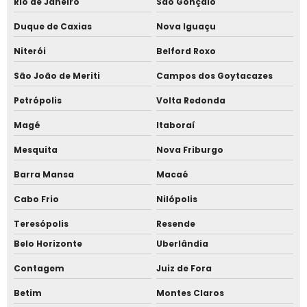
Rio de Janeiro
São Gonçalo
Controle de acesso para obras
Duque de Caxias
Nova Iguaçu
Controle de acesso para piscina
Niterói
Belford Roxo
Controle de acesso para porta de vidro
São João de Meriti
Campos dos Goytacazes
Petrópolis
Volta Redonda
Controle de acesso para restaurante
Magé
Itaboraí
Controle de acesso por biometria
Mesquita
Nova Friburgo
Controle de acesso por biometria facial
Barra Mansa
Macaé
Controle de acesso reconhecimento de face
Cabo Frio
Nilópolis
Teresópolis
Resende
Controle de acesso sistema
Belo Horizonte
Uberlândia
Controle de ponto online
Contagem
Juiz de Fora
Empresa de controle de acesso
Betim
Montes Claros