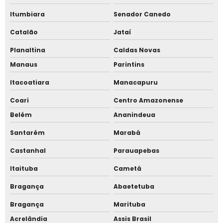
Controle de acesso facial
Itumbiara
Senador Canedo
Controle de acesso facial para academia
Catalão
Jataí
Planaltina
Caldas Novas
Controle de acesso facial para condomínio
Manaus
Parintins
Controle de acesso por reconhecimento facial
Itacoatiara
Manacapuru
Empresa especializada em relógio de ponto facial
Coari
Centro Amazonense
Belém
Ananindeua
Empresa fabricante de catraca
Santarém
Marabá
Empresa fabricante de catraca de acesso
Castanhal
Parauapebas
Empresa fabricante de catraca de acesso em sp
Itaituba
Cametá
Bragança
Abaetetuba
Empresa fabricante de catraca em sp
Bragança
Marituba
Empresa fabricante de catraca facial
Acrelândia
Assis Brasil