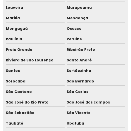
Sistema de controle de acesso corporativo
Louveira
Marapoama
Sistema de controle de acesso para condomínio
Marília
Mendonça
Sistema de controle de ponto
Mongaguá
Osasco
Paulínia
Peruíbe
Sistema de controle de ponto biométrico
Praia Grande
Ribeirão Preto
Sistema de marcação de ponto
Riviera de São Lourenço
Santo André
Sistema de marcação de ponto eletrônico
Santos
Sertãozinho
Sistema de marcação de ponto online
Sorocaba
São Bernardo
São Caetano
São Carlos
Sistema de ponto biométrico
São José do Rio Preto
São José dos campos
Sistema de ponto eletrônico biométrico
São Sebastião
São Vicente
Sistema de ponto eletrônico digital
Taubaté
Ubatuba