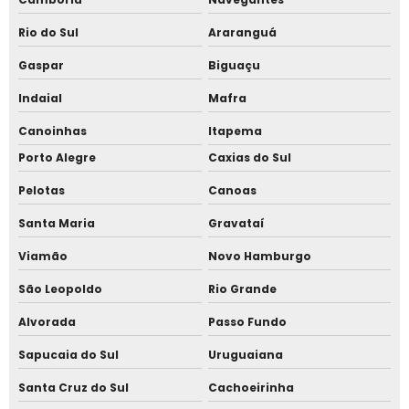
Software controle de acesso catraca
Rio do Sul
Araranguá
Software controle de acesso portaria
Gaspar
Biguaçu
Software de controle de acesso para condomínios
Indaial
Mafra
Software de ponto
Canoinhas
Itapema
Porto Alegre
Caxias do Sul
Software de ponto biométrico
Pelotas
Canoas
Software de ponto eletrônico
Santa Maria
Gravataí
Software de ponto online
Viamão
Novo Hamburgo
São Leopoldo
Rio Grande
Software de ponto web
Alvorada
Passo Fundo
Software para catraca de academia
Sapucaia do Sul
Uruguaiana
Software para catraca de condomínio
Santa Cruz do Sul
Cachoeirinha