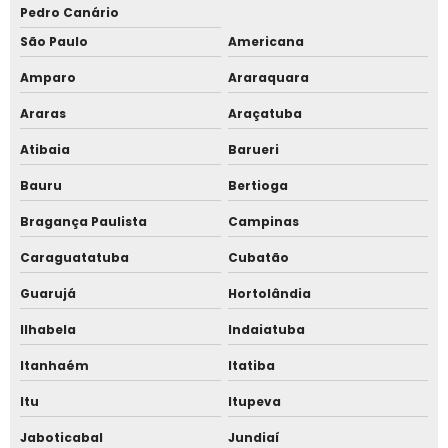
Pedro Canário
São Paulo
Americana
Relógio de ponto para empresa pequena
Amparo
Araraquara
Relógio de ponto por reconhecimento facial
Araras
Araçatuba
Relógio ponto biométrico com software
Atibaia
Barueri
Sistema controle de acesso portaria
Bauru
Bertioga
Bragança Paulista
Campinas
Sistema de cancela para estacionamento
Caraguatatuba
Cubatão
Sistema de catraca eletrônica
Guarujá
Hortolândia
Sistema de catraca eletrônica para academia
Ilhabela
Indaiatuba
Sistema de catraca para escola
Itanhaém
Itatiba
Itu
Itupeva
Sistema de controle de acesso catracas
Jaboticabal
Jundiaí