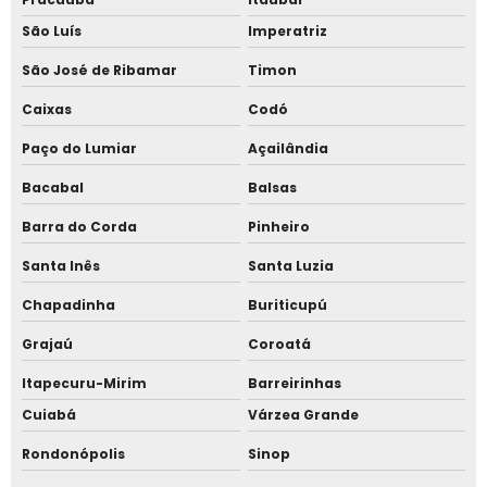
São Luís
Imperatriz
São José de Ribamar
Timon
Caixas
Codó
Paço do Lumiar
Açailândia
Bacabal
Balsas
Barra do Corda
Pinheiro
Santa Inês
Santa Luzia
Chapadinha
Buriticupú
Grajaú
Coroatá
Itapecuru-Mirim
Barreirinhas
Cuiabá
Várzea Grande
Rondonópolis
Sinop