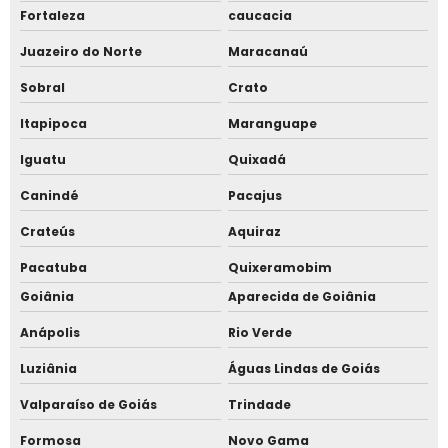
Catraca de acesso
Fortaleza
caucacia
Juazeiro do Norte
Maracanaú
Catraca de acesso condomínio
Sobral
Crato
Catraca de acesso facial
Itapipoca
Maranguape
Catraca facial para academia
Iguatu
Quixadá
Catraca facial para condomínio
Canindé
Pacajus
Crateús
Aquiraz
Catraca facial para escola
Pacatuba
Quixeramobim
Catraca giratória
Goiânia
Aparecida de Goiânia
Catraca torniquete
Anápolis
Rio Verde
Luziânia
Águas Lindas de Goiás
Catraca torniquete para piscina
Valparaíso de Goiás
Trindade
Controle de acesso
Formosa
Novo Gama