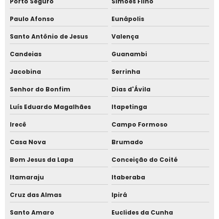
Porto Seguro
Simões Filho
Comprar relógio de ponto por reconhecimento facial
Paulo Afonso
Eunápolis
Marcação de ponto pelo celular
Santo Antônio de Jesus
Valença
Marcação de ponto virtual
Candeias
Guanambi
Melhor relógio de ponto
Jacobina
Serrinha
Senhor do Bonfim
Dias d'Ávila
Cancela automática para estacionamento
Luís Eduardo Magalhães
Itapetinga
Cancela para estacionamento
Irecê
Campo Formoso
Catraca balcão facial
Casa Nova
Brumado
Catraca com reconhecimento facial para academia
Bom Jesus da Lapa
Conceição do Coité
Itamaraju
Itaberaba
Catraca com reconhecimento facial para condomínio
Cruz das Almas
Ipirá
Catraca com reconhecimento facial para escola
Santo Amaro
Euclides da Cunha