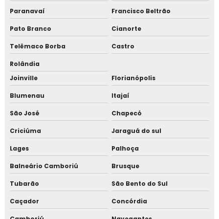
Sistema de ponto web
Paranavaí
Francisco Beltrão
Sistema para catraca de academia
Pato Branco
Cianorte
Sistema para catraca de condomínio
Telêmaco Borba
Castro
Rolândia
Sistema para catraca de padaria
Joinville
Florianópolis
Sistema para catraca de piscina
Blumenau
Itajaí
Sistema para catraca de recepção
São José
Chapecó
Criciúma
Jaraguá do sul
Sistema para controle de acesso
Lages
Palhoça
Sistema para ponto
Balneário Camboriú
Brusque
Sistema para ponto de funcionários
Tubarão
São Bento do Sul
Sistema para ponto eletrônico
Caçador
Concórdia
Camboriú
Navegantes