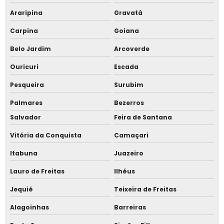
Catraca flap
Araripina
Gravatá
Catraca pivotante
Carpina
Goiana
Belo Jardim
Arcoverde
Mini torniquete para piscina
Ouricuri
Escada
Totem controle de acesso para portarias e condomínios
Pesqueira
Surubim
Totem para cancela
Palmares
Bezerros
Fornecedor de bloqueio swing gate
Salvador
Feira de Santana
Vitória da Conquista
Camaçari
Fornecedor de bloqueio flap
Itabuna
Juazeiro
Fornecedor de bloqueio deslizante
Lauro de Freitas
Ilhéus
Fornecedor de torniquete para condomínio
Jequié
Teixeira de Freitas
Relogio ponto
Alagoinhas
Barreiras