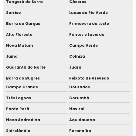
Tangará da Serra
Cáceres
Sorriso
Lucas do Rio Verde
Barra do Garças
Primavera do Leste
Alta Floresta
Pontes e Lacerda
Nova Mutum
Campo Verde
Juína
Colniza
Guarantã do Norte
Juara
Barra do Bugres
Peixoto de Azevedo
Campo Grande
Dourados
Três Lagoas
Corumbá
Ponta Porã
Naviraí
Nova Andradina
Aquidauana
Sidrolândia
Paranaíba