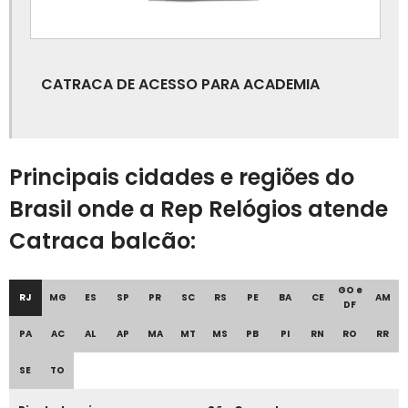
Controle de acesso de pessoas
Controle de acesso de veículos
CATRACA DE ACESSO PARA ACADEMIA
Controle de acesso de visitantes
Controle de acesso eletrônico
Principais cidades e regiões do
Controle de acesso externo
Brasil onde a Rep Relógios atende
Controle de acesso informatizado
Catraca balcão:
Controle de acesso para condomínio
GO e
RJ
MG
ES
SP
PR
SC
RS
PE
BA
CE
AM
Controle de acesso para empresas
DF
PA
AC
AL
AP
MA
MT
MS
PB
PI
RN
RO
RR
Controle de acesso para escolas
SE
TO
Controle de acesso para estacionamento