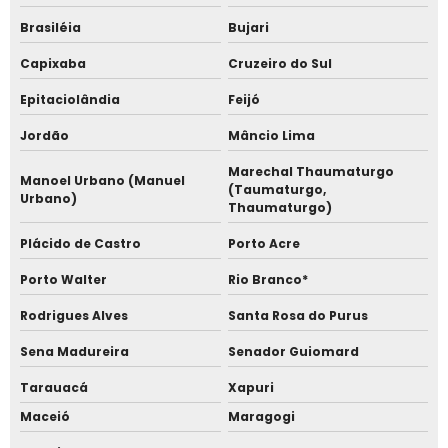
Empresa fabricante de catraca facial em sp
Brasiléia
Bujari
Empresas de relógios de ponto em são paulo
Capixaba
Cruzeiro do Sul
Epitaciolândia
Feijó
Fabricante de catraca facial
Jordão
Mâncio Lima
Fabricante de catraca facial em sp
Marechal Thaumaturgo
Manoel Urbano (Manuel
(Taumaturgo,
Fabricante de catracas de acesso
Urbano)
Thaumaturgo)
Fabricante de relógio de ponto
Plácido de Castro
Porto Acre
Porto Walter
Rio Branco*
Fabricante de relógio de ponto em sp
Rodrigues Alves
Santa Rosa do Purus
Loja de relógio de ponto
Sena Madureira
Senador Guiomard
Loja de relógio de ponto facial
Tarauacá
Xapuri
Maceió
Maragogi
Marcação de ponto pela facial