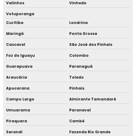
Sistema de ponto eletrônico online
Valinhos
Vinhedo
Votuporanga
Sistema de ponto eletrônico para empresas
Curitiba
Londrina
Sistema de ponto eletrônico pelo celular
Maringá
Ponta Grossa
Sistema de ponto em nuvem
Cascavel
São José dos Pinhais
Sistema de ponto online
Foz do Iguaçu
Colombo
Guarapuava
Paranaguá
Sistema de ponto para empresas
Araucária
Toledo
Sistema de ponto para escola
Apucarana
Pinhais
Sistema de ponto para home office
Campo Largo
Almirante Tamandaré
Sistema de ponto por aplicativo
Umuarama
Paranavaí
Piraquara
Cambé
Sistema de ponto por reconhecimento facial
Sarandi
Fazenda Rio Grande