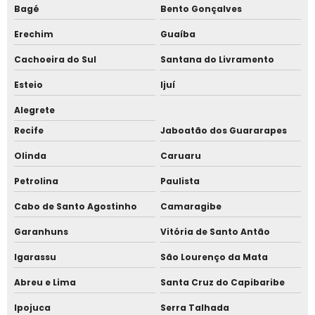
Software para catraca de escola
Bagé
Bento Gonçalves
Erechim
Guaíba
Software para catraca de estacionamento
Cachoeira do Sul
Santana do Livramento
Software para catraca de piscina
Esteio
Ijuí
Software para catraca de recepção
Alegrete
Recife
Jaboatão dos Guararapes
Software para controle de acesso
Olinda
Caruaru
Software para controle de estacionamento
Petrolina
Paulista
Software para gerenciamento de acesso
Cabo de Santo Agostinho
Camaragibe
Totem para condomínio
Garanhuns
Vitória de Santo Antão
Igarassu
São Lourenço da Mata
Totem para controle de acesso
Abreu e Lima
Santa Cruz do Capibaribe
Totem para estacionamento
Ipojuca
Serra Talhada