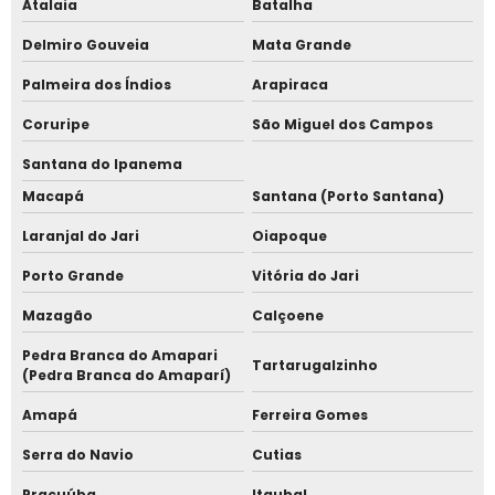
Atalaia
Batalha
Melhor relógio de ponto facial
Delmiro Gouveia
Mata Grande
Melhor sistema de ponto
Palmeira dos Índios
Arapiraca
Relógio de ponto virtual
Coruripe
São Miguel dos Campos
Santana do Ipanema
Representante de relógio de ponto em são paulo
Macapá
Santana (Porto Santana)
Sistema de ponto secullum
Laranjal do Jari
Oiapoque
Sistema de ponto virtual
Porto Grande
Vitória do Jari
Mazagão
Calçoene
Catraca de acesso para academia
Pedra Branca do Amapari
Tartarugalzinho
Fornecedor de Catraca de acesso academia
(Pedra Branca do Amaparí)
Amapá
Ferreira Gomes
Serra do Navio
Cutias
Pracuúba
Itaubal