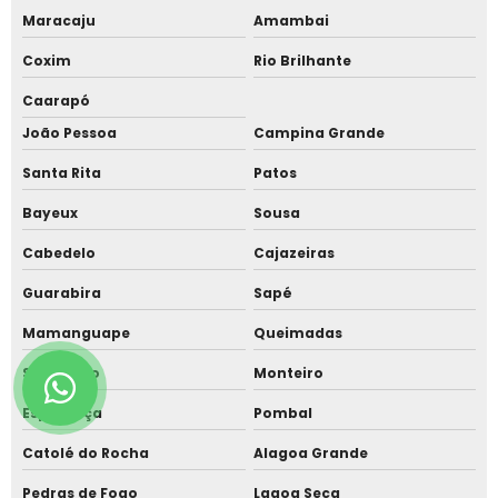
Maracaju
Amambai
Coxim
Rio Brilhante
Caarapó
João Pessoa
Campina Grande
Santa Rita
Patos
Bayeux
Sousa
Cabedelo
Cajazeiras
Guarabira
Sapé
Mamanguape
Queimadas
São Bento
Monteiro
Esperança
Pombal
Catolé do Rocha
Alagoa Grande
Pedras de Fogo
Lagoa Seca