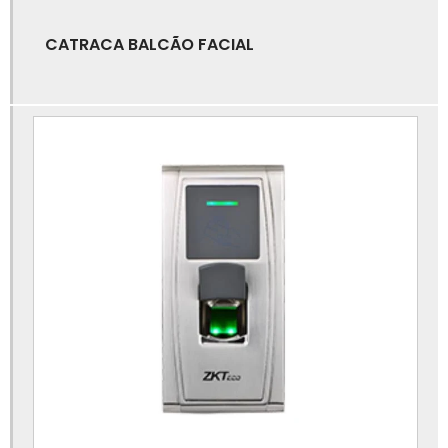
Catraca eletrônica para empresa
CATRACA BALCÃO FACIAL
Catraca eletrônica para escola
Catraca para academia com software
Catraca para cadeirante
Catraca para controle de acesso
Catraca para padaria
Catraca para padaria com comanda
Catraca para portaria
Catraca pcd
Catraca pne